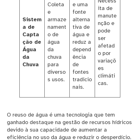
Necess
Coleta
e uma
ita de
e
fonte
manute
Sistem
armaze
alterna
nção e
a de
nament
tiva de
pode
Capta
o de
água e
ser
ção de
água
reduz a
afetad
Água
da
depend
o por
da
chuva
ência
variaçõ
Chuva
para
de
es
diverso
fontes
climáti
s usos.
tradicio
cas.
nais.
O reuso de água é uma tecnologia que tem
ganhado destaque na gestão de recursos hídricos
devido à sua capacidade de aumentar a
eficiência no uso da água e reduzir o desperdício.