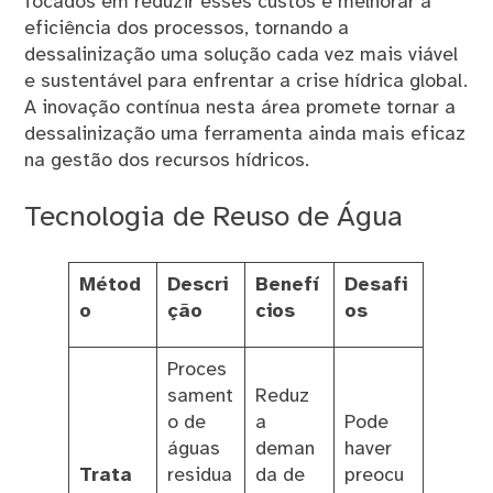
focados em reduzir esses custos e melhorar a
eficiência dos processos, tornando a
dessalinização uma solução cada vez mais viável
e sustentável para enfrentar a crise hídrica global.
A inovação contínua nesta área promete tornar a
dessalinização uma ferramenta ainda mais eficaz
na gestão dos recursos hídricos.
Tecnologia de Reuso de Água
Métod
Descri
Benefí
Desafi
o
ção
cios
os
Proces
sament
Reduz
o de
a
Pode
águas
deman
haver
Trata
residua
da de
preocu