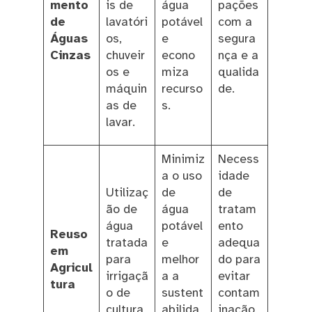
mento
is de
água
pações
de
lavatóri
potável
com a
Águas
os,
e
segura
Cinzas
chuveir
econo
nça e a
os e
miza
qualida
máquin
recurso
de.
as de
s.
lavar.
Minimiz
Necess
a o uso
idade
Utilizaç
de
de
ão de
água
tratam
água
potável
ento
Reuso
tratada
e
adequa
em
para
melhor
do para
Agricul
irrigaçã
a a
evitar
tura
o de
sustent
contam
cultura
abilida
inação