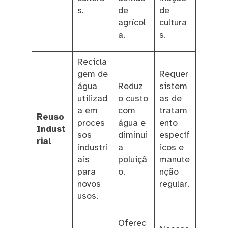
s.
de
de
agrícol
cultura
a.
s.
Recicla
gem de
Requer
água
Reduz
sistem
utilizad
o custo
as de
a em
com
tratam
Reuso
proces
água e
ento
Indust
sos
diminui
específ
rial
industri
a
icos e
ais
poluiçã
manute
para
o.
nção
novos
regular.
usos.
Oferec