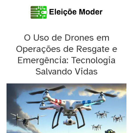
Skip
to
content
EleiçõeModer
O Uso de Drones em
Operações de Resgate e
Emergência: Tecnologia
Salvando Vidas